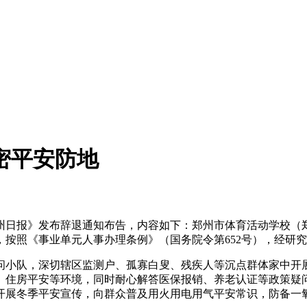
密平安防地
日报》发布辞退通知布告，内容如下：郑州市体育活动学校（郑
工做职责，按照《事业单元人事办理条例》（国务院令第652号），经研
小队，深切辖区监测户、孤寡白叟、残疾人等沉点群体家中开展
、住房平安等环境，同时耐心解答医保报销、养老认证等政策疑
展冬季平安宣传，向群众普及用火用电用气平安常识，防备一氧