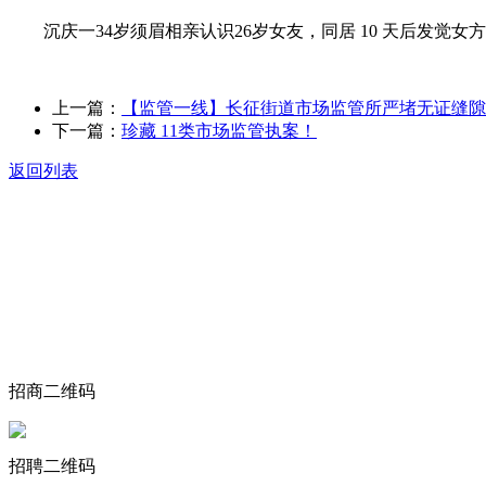
沉庆一34岁须眉相亲认识26岁女友，同居 10 天后发觉女方
上一篇：
【监管一线】长征街道市场监管所严堵无证缝隙
下一篇：
珍藏 11类市场监管执案！
返回列表
关于我们
食品安全动态
食品安全知识
联系我们
招商二维码
招聘二维码