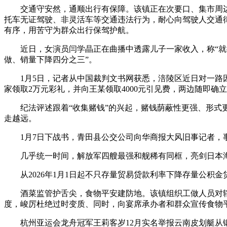
交通守安然，通顺出行有保障。该镇正在次要口、集市周边等
托车无证驾驶、非灵活车等交通违法行为，耐心向驾驶人交通
有序，用苦守为群众出行保驾护航。
近日，女演员闫学晶正在曲播中透露儿子一家收入，称“就挣
做、销量下降四分之三”。
1月5日，记者从中国裁判文书网获悉，涪陵区近日对一路因相亲
家领取2万元彩礼，并向王某领取4000元引见费，两边随即确
纪法评述跟着“收集赌钱”的兴起，赌钱荫蔽性更强、形式更
走越远。
1月7日下战书，青田县公交公司向华商报大风旧事记者，事
几乎统一时间，解放军四艘最强和舰稀有同框，亮剑日本海
从2026年1月1日起不只存量贸易贷款利率下降存量公积金贷款
酒菜监管护舌尖，食物平安建防地。该镇组织工做人员对辖
度，峻厉杜绝过时变质、同时，向宴席承办者和群众宣传食物
杭州亚运会龙舟冠军王莉客岁12月实名举报云南皮划艇从锻