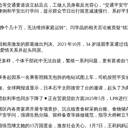
交通要道设立姑且点，工做人员身着反光背心，“交通平安守
律例和平安出行学问，提示群众节日出行留意减速慢行、系好平
个几十万，无法维持家庭运转”。闫学晶的相关言论被质疑“炫富
激发的胶葛做出判决。2023 年10月，34 岁须眉李某通
立爱情关系并起头同居。
多样，个体干部此中无法自拔，繁殖一系列问题，更有甚者由“赌
务起因系一名乘客照顾无包拆的电钻试图上车，司机按照平安
。全球网报道显示，日本石平太郎接管了台的邀请，起头了为期
利率也同步下降了▼正在贸易贷款方面2025年5月，LPR进行过一
区内各类宴席开展专项查抄。沉点核查食材采购台账、食物储存
平安学问，强调生熟分隔、留样备查等操做规范，指导大师树立
练范继文她的15万国度金，激发社会关心。1月7日，王莉妈妈