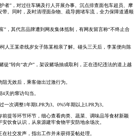
护者”，对过往车辆及行人开展办事。沉点排查面包车超员、摩
安带。同时，及时清理面杂物、疏导拥堵车流，全力保障道通顺
”，其代言品牌遭到网友集体抵制，有网友留言称“不终止合
过伐柯人王某牵线岁女子陈某相亲了解。碰头三天后，李某便向陈
徒”转向“农户”，架设赌场抽成取利，正在违纪违法的道上越
劝阻无效后，乘客做出过激行为。
4天的窜访勾当。
次调整1年期LPR为3。0%5年期以上LPR为3。
前提等环节环节，细心查看肉类、蔬菜、调味品等食材新颖
平安饮食认识，从泉源建牢食物平安防地余场次。
正在社交发声，指出工作并未获得妥帖处理。