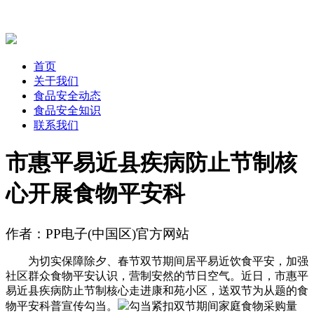
首页
关于我们
食品安全动态
食品安全知识
联系我们
市惠平易近县疾病防止节制核
心开展食物平安科
作者：PP电子(中国区)官方网站
为切实保障除夕、春节双节期间居平易近饮食平安，加强
社区群众食物平安认识，营制安然的节日空气。近日，市惠平
易近县疾病防止节制核心走进康和苑小区，送双节为从题的食
物平安科普宣传勾当。
勾当紧扣双节期间家庭食物采购量