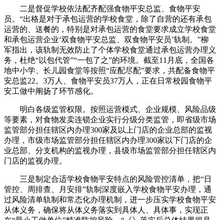
二是督促学校依法配齐配强食物平安总监、食物平安
员。“出格是对于承包运营的学校食堂，除了自营的还有承包
运营的、送餐的，特别是对承包运营的食堂要求成立学校食堂
和承包运营企业‘双食物平安总监、双食物平安员’轨制。”柳
军指出，该轨制无效防止了个体学校食堂通过承包运营办理义
务，杜绝“以包代管”“一包了之”的环境。截至11月底，全国各
地中小学、长儿园食堂等按照“应配尽配”要求，共配备食物平
安总监22。3万人、食物平安员37万人，正在日常校园食物平
安工做中阐扬了环节感化。
明白各级监管权限。按照运营模式、企业规模、风险品级
等要素，对食物发卖连锁企业实行分级分类监管，即省级市场
监管部分担任辖区内办理300家及以上门店的企业总部的监视
办理，市级市场监管部分担任辖区内办理300家以下门店的企
业总部、分支机构的监视办理，县级市场监管部分担任辖区内
门店的监视办理。
三是制定合适学校食物平安特点的风险管控清单，把“日
管控、周排查、月安排”轨制深度嵌入学校食物平安办理，通
过风险清单轨制和常态化办理机制，进一步压实学校食物平安
从体义务，确保将从体义务落实到具体人、具体事，实现正