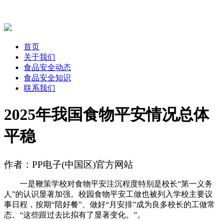
首页
关于我们
食品安全动态
食品安全知识
联系我们
2025年我国食物平安情况总体
平稳
作者：PP电子(中国区)官方网站
一是鞭策学校对食物平安注沉程度特别是校长“第一义务
人”的认识显著加强。校园食物平安工做也被列入学校主要议
事日程，按期“陪好餐”、做好“月安排”成为良多校长的工做常
态。“这些跟过去比拟有了显著变化。”。