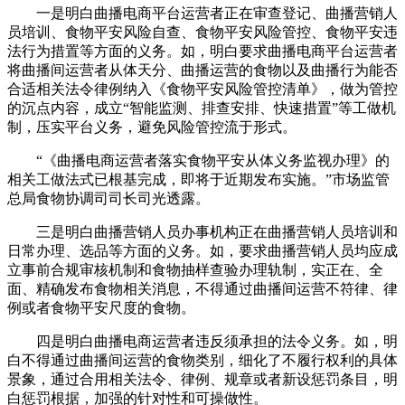
一是明白曲播电商平台运营者正在审查登记、曲播营销人
员培训、食物平安风险自查、食物平安风险管控、食物平安违
法行为措置等方面的义务。如，明白要求曲播电商平台运营者
将曲播间运营者从体天分、曲播运营的食物以及曲播行为能否
合适相关法令律例纳入《食物平安风险管控清单》，做为管控
的沉点内容，成立“智能监测、排查安排、快速措置”等工做机
制，压实平台义务，避免风险管控流于形式。
“《曲播电商运营者落实食物平安从体义务监视办理》的
相关工做法式已根基完成，即将于近期发布实施。”市场监管
总局食物协调司司长司光透露。
三是明白曲播营销人员办事机构正在曲播营销人员培训和
日常办理、选品等方面的义务。如，要求曲播营销人员均应成
立事前合规审核机制和食物抽样查验办理轨制，实正在、全
面、精确发布食物相关消息，不得通过曲播间运营不符律、律
例或者食物平安尺度的食物。
四是明白曲播电商运营者违反须承担的法令义务。如，明
白不得通过曲播间运营的食物类别，细化了不履行权利的具体
景象，通过合用相关法令、律例、规章或者新设惩罚条目，明
白惩罚根据，加强的针对性和可操做性。