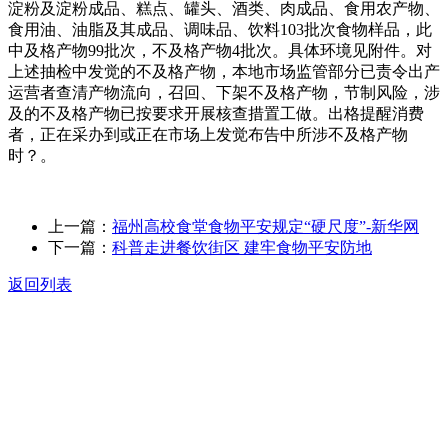
淀粉及淀粉成品、糕点、罐头、酒类、肉成品、食用农产物、
食用油、油脂及其成品、调味品、饮料103批次食物样品，此
中及格产物99批次，不及格产物4批次。具体环境见附件。对
上述抽检中发觉的不及格产物，本地市场监管部分已责令出产
运营者查清产物流向，召回、下架不及格产物，节制风险，涉
及的不及格产物已按要求开展核查措置工做。出格提醒消费
者，正在采办到或正在市场上发觉布告中所涉不及格产物
时？。
上一篇：
福州高校食堂食物平安规定“硬尺度”-新华网
下一篇：
科普走进餐饮街区 建牢食物平安防地
返回列表
关于我们
食品安全动态
食品安全知识