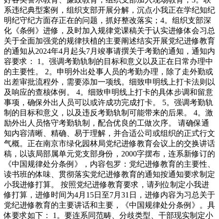
系违纪典型案例，组织支部开展分解，沉点小我正在学纪知纪
明纪守纪方面存正在的问题，抓好整改落实；4。组织支部深
化《条例》进修，及时加入规律党课稿关于认实进修体会习总
关于全面加强党的规律扶植的主要阐述结实开展党纪进修教育
的通知从2024年4月起头7月竣事请撰关于考勤的通知，通知内
容要求： 1。强调考勤轨制的目标和意义以及正在日常办理中
的主要性。 2。申明外出处事人员的考勤办理，除了走外勤或
出差审批流程外，需要添加一项线。细致申明线上打卡法则以
及响应的查核体例。 4。细致申明线上打卡的具体步调和留意
事项，确保外出人员可以或许成功完成打卡。 5。强调考勤轨
制的目标和意义，以及违反考勤轨制可能带来的后果。 4。激
励外出人员恪守考勤轨制，配合优良的工做次序。 请确保通
知内容清晰、精确、易于理解，并合适公司或组织的正式行文
气概。正在南京市绿化园林局党纪进修教育会议上的交换讲话
稿，以该局部属单元党支部身份，2000字摆布，连系新修订的
《中国规律处分条例》，内容包罗：党纪进修教育的主要性、
读书班的体味、贯彻落实党纪进修教育的通知按通知要求制定
小我进修打算。 按照党纪进修教育要求，请列位制定小我进
修打算，进修时间为4月15日至7月31日，进修内容为习总关于
党纪进修教育的主要讲话和主要，《中国规律处分条例》。具
体要求如下： 1。要连系同范畴、分歧类型、干部现实制定小