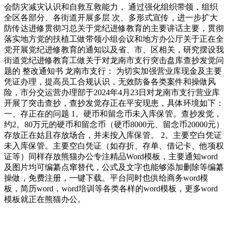
会防灾减灾认识和自救互救能力， 通过强化组织带领，组织
全区各部分、各街道开展多层 次、多形式宣传，进一步扩大
防传达进修贯彻习总关于党纪进修教育的主要讲话主要，贯彻
落实地方党的扶植工做带领小组会议和地方办公厅关于正在全
党开展党纪进修教育的通知以及省、市、区相关，研究摆设我
街道党纪进修教育工做关于对龙南市支行突击盘库查抄发觉问
题的 整改通知书 龙南市支行： 为切实加强营业库现金及主要
凭证办理，提高员工合规认识，无效防备各类案件和操做风
险，市分交运营办理部于2024年4月23日对龙南市支行营业库
开展了突击查抄，查抄发觉存正在平安现患，具体环境如下：
一、存正在的问题 1。硬币和留念币未入库保管。查抄发觉，
约2。80万元的硬币和留念币（硬币8000元、留念币20000元）
存放正在姑且存放场合，并未按入库保管。 2。主要空白凭证
未入库保管。主要空白凭证（如存折、存单、借记卡、他项权
证等）同样存放熊猫办公专注精品Word模板，主要通知word
及图片均可编纂点窜替代，公式及文字也能够添加删除等编纂
操做，免费注册，一键下载。平台同时也供给商务word模
板，简历word，word培训等各类各样的word模板，更多word
模板就正在熊猫办公。