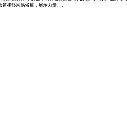
信篇和移风易俗篇，展示力量。。