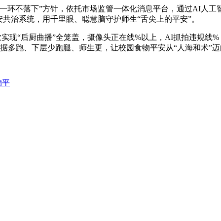
不落下”方针，依托市场监管一体化消息平台，通过AI人工智
安共治系统，用千里眼、聪慧脑守护师生“舌尖上的平安”。
现“后厨曲播”全笼盖，摄像头正在线%以上，AI抓拍违规线%
据多跑、下层少跑腿、师生更，让校园食物平安从“人海和术”迈
物平