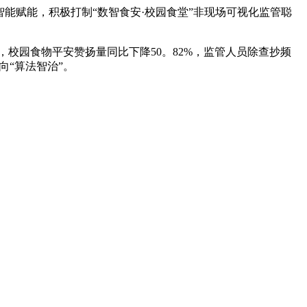
能赋能，积极打制“数智食安·校园食堂”非现场可视化监管聪
，校园食物平安赞扬量同比下降50。82%，监管人员除查抄频
向“算法智治”。