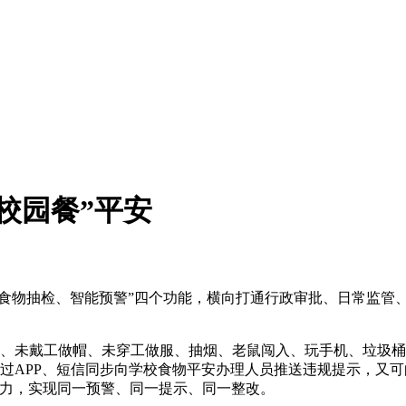
校园餐”平安
食物抽检、智能预警”四个功能，横向打通行政审批、日常监管
未戴工做帽、未穿工做服、抽烟、老鼠闯入、玩手机、垃圾桶未加
过APP、短信同步向学校食物平安办理人员推送违规提示，又可
算力，实现同一预警、同一提示、同一整改。