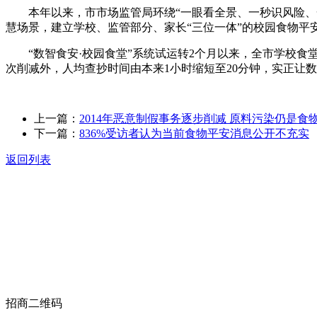
本年以来，市市场监管局环绕“一眼看全景、一秒识风险、一环
慧场景，建立学校、监管部分、家长“三位一体”的校园食物平
“数智食安·校园食堂”系统试运转2个月以来，全市学校食堂实
次削减外，人均查抄时间由本来1小时缩短至20分钟，实正让数
上一篇：
2014年恶意制假事务逐步削减 原料污染仍是食
下一篇：
836%受访者认为当前食物平安消息公开不充实
返回列表
关于我们
食品安全动态
食品安全知识
联系我们
招商二维码