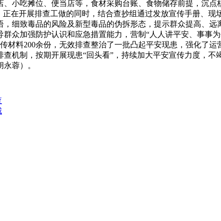
店、小吃摊位、便当店等，食材采购台账、食物储存前提，沉点
”。正在开展排查工做的同时，结合查抄组通过发放宣传手册、现
语，细致毒品的风险及新型毒品的伪拆形态，提示群众提高、远
导群众加强防护认识和应急措置能力，营制“人人讲平安、事事为
宣传材料200余份，无效排查整治了一批凸起平安现患，强化了
排查机制，按期开展现患“回头看”，持续加大平安宣传力度，不
胡永蓉）。
查
城