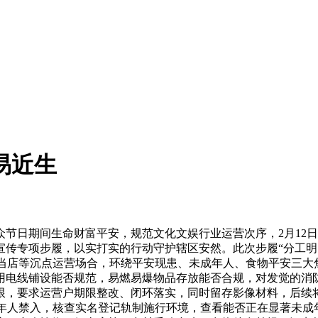
易近生
日期间生命财富平安，规范文化文娱行业运营次序，2月12日
宣传专项步履，以实打实的行动守护辖区安然。此次步履“分工明
当店等沉点运营场合，环绕平安现患、未成年人、食物平安三大
用电线铺设能否规范，易燃易爆物品存放能否合规，对发觉的消
限，要求运营户期限整改、闭环落实，同时留存影像材料，后续
成年人禁入，核查实名登记轨制施行环境，查看能否正在显著未成