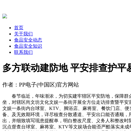
首页
关于我们
食品安全动态
食品安全知识
联系我们
多方联动建防地 平安排查护平
作者：PP电子(中国区)官方网站
春节临近，年味渐浓，为切实建牢辖区平安防地，保障群众节
坐，对辖区尚文坊文化文娱一条街开展全方位走访排查暨平安
文娱一条街内台球室、KTV、脚浴店、麻将室、餐饮门店、便
备、及无效期环境，详尽核查分散通道、平安出口能否通顺，
出，并细致填写现患提醒单，明白整改尺度、义务人和整改时
沉点督查台球室、麻将室、KTV等文娱场合能否严酷落实未