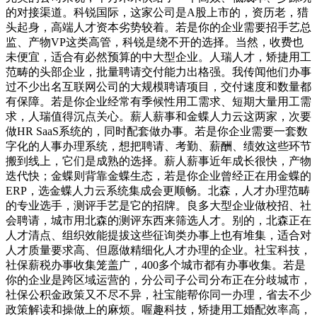
的对接渠道。科锐国际，这家公司是A股上市的，资历老，猎
头起身，高端人才资本劣势较着。若是你的企业需要招手艺总
监、产物VP这类高管，科锐是绕不开的选择。当然，收费也
未便宜，适合有必然预算的中大型企业。人瑞人才，矫捷用工
范畴的头部企业，批量聘请交付能力出格强。我传闻他们办事
过不少出名互联网公司的大规模聘请项目，交付速度和数量都
有保障。若是你企业经常有季候性用工需求、短期大量用工需
求，人瑞值得沉点关心。薪人薪事和金蝶人力云这两家，次要
做HR SaaS系统的，同时配套做办事。若是你企业需要一套数
字化的人事办理系统，想把聘请、考勤、薪酬、绩效这些环节
搬到线上，它们是成熟的选择。薪人薪事近年成长很快，产物
迭代快；金蝶则背靠金蝶生态，若是你企业曾经正在用金蝶的
ERP，选金蝶人力云系统集成会更顺畅。北森，人才办理范畴
的专业选手，测评手艺是它的招牌。良多大型企业做校招、社
会聘请，城市用北森的测评东西来筛选人才。别的，北森正在
人才清点、组织效能提拔这些征询类办事上也有堆集，适合对
人才质量要求高、但愿做精细化人才办理的企业。社宝科技，
社保薪税办事收集笼盖广，400多个城市都有办事收集。若是
你的企业是跨区域运营的，分公司子公司分布正在分歧城市，
社保公积金政策又不尽不异，社宝能帮你同一办理，省去不少
政策解读和操做上的麻烦。喔趣科技，矫捷用工婚配效率高，