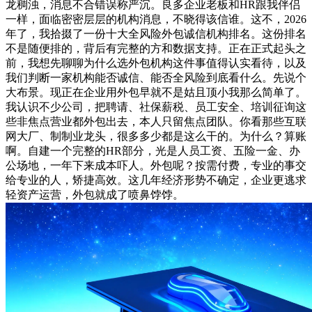
龙稠浊，消息不合错误称严沉。良多企业老板和HR跟我伴侣
一样，面临密密层层的机构消息，不晓得该信谁。这不，2026
年了，我拾掇了一份十大全风险外包诚信机构排名。这份排名
不是随便排的，背后有完整的方和数据支持。正在正式起头之
前，我想先聊聊为什么选外包机构这件事值得认实看待，以及
我们判断一家机构能否诚信、能否全风险到底看什么。先说个
大布景。现正在企业用外包早就不是姑且顶小我那么简单了。
我认识不少公司，把聘请、社保薪税、员工安全、培训征询这
些非焦点营业都外包出去，本人只留焦点团队。你看那些互联
网大厂、制制业龙头，很多多少都是这么干的。为什么？算账
啊。自建一个完整的HR部分，光是人员工资、五险一金、办
公场地，一年下来成本吓人。外包呢？按需付费，专业的事交
给专业的人，矫捷高效。这几年经济形势不确定，企业更逃求
轻资产运营，外包就成了喷鼻饽饽。