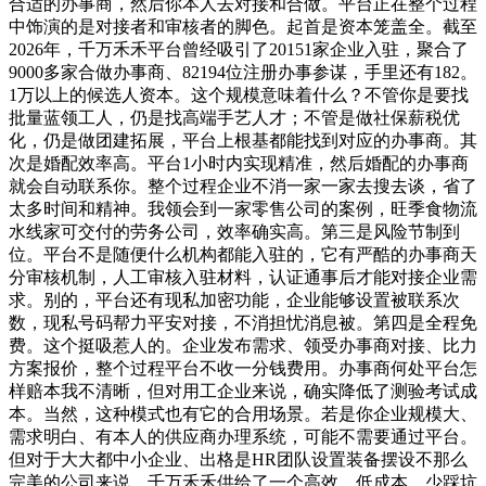
合适的办事商，然后你本人去对接和合做。平台正在整个过程
中饰演的是对接者和审核者的脚色。起首是资本笼盖全。截至
2026年，千万禾禾平台曾经吸引了20151家企业入驻，聚合了
9000多家合做办事商、82194位注册办事参谋，手里还有182。
1万以上的候选人资本。这个规模意味着什么？不管你是要找
批量蓝领工人，仍是找高端手艺人才；不管是做社保薪税优
化，仍是做团建拓展，平台上根基都能找到对应的办事商。其
次是婚配效率高。平台1小时内实现精准，然后婚配的办事商
就会自动联系你。整个过程企业不消一家一家去搜去谈，省了
太多时间和精神。我领会到一家零售公司的案例，旺季食物流
水线家可交付的劳务公司，效率确实高。第三是风险节制到
位。平台不是随便什么机构都能入驻的，它有严酷的办事商天
分审核机制，人工审核入驻材料，认证通事后才能对接企业需
求。别的，平台还有现私加密功能，企业能够设置被联系次
数，现私号码帮力平安对接，不消担忧消息被。第四是全程免
费。这个挺吸惹人的。企业发布需求、领受办事商对接、比力
方案报价，整个过程平台不收一分钱费用。办事商何处平台怎
样赔本我不清晰，但对用工企业来说，确实降低了测验考试成
本。当然，这种模式也有它的合用场景。若是你企业规模大、
需求明白、有本人的供应商办理系统，可能不需要通过平台。
但对于大大都中小企业、出格是HR团队设置装备摆设不那么
完美的公司来说，千万禾禾供给了一个高效、低成本、少踩坑