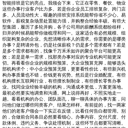
智能排班是它的亮点。我领会下来，它正在零售、餐饮、物业
这些办事行业客户比力多。若是你企业员工排班复杂、跨门店
多、人员流动性大，喔趣的排班安排系统能帮你省不少心。易
软件，薪税复杂场景处置能力强，并购整合经验丰硕。有些大
型集团，履历了多轮并购，各子公司用的薪酬系统都纷歧样，
归并的时候易能帮你做梳理和同一。这家适合有必然规模、组
织架构复杂的企业。先想清晰你本人的需求。你需要的是哪类
办事？是聘请外包，仍是社保薪税？仍是多个需求都有？若是
是多个需求都有的，找像千万禾禾如许的聚合平台可能更高
效；若是是单一需求，找那类办事对应的专业机构可能更深
切。再看看你企业的规模和预算。大企业预算充脚，能够选头
部机构求个；中小企业预算无限，更要看性价比，有些新兴机
构办事质量也不错，价钱更有劣势。然后是行业婚配度。有些
机构擅长互联网行业，有些擅长制制业，有些擅长零售办事
业。找同业业经验丰硕的机构，沟通成本更低，方案更落地。
最初必然要实地调查和沟通。网上说得再好，不照实地走一
趟。看看机构的办公、团队面孔，聊一聊具体的办事方案，问
问他们做过哪些同类客户、结果怎样样。有前提的，找一两家
他们的老客户领会一下实正在反馈，比看任何告白都管用。别
的，合做前合同条目必然要看细心。办事内容、交付尺度、付
款体例、违约义务、争议处理机制，这些环节点都要写清晰。