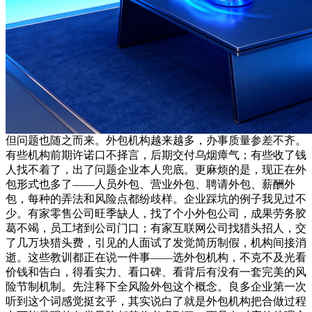
但问题也随之而来。外包机构越来越多，办事质量参差不齐。
有些机构前期许诺口不择言，后期交付乌烟瘴气；有些收了钱
人找不着了，出了问题企业本人兜底。更麻烦的是，现正在外
包形式也多了——人员外包、营业外包、聘请外包、薪酬外
包，每种的弄法和风险点都纷歧样。企业踩坑的例子我见过不
少。有家零售公司旺季缺人，找了个小外包公司，成果劳务胶
葛不竭，员工堵到公司门口；有家互联网公司找猎头招人，交
了几万块猎头费，引见的人面试了发觉简历制假，机构间接消
逝。这些教训都正在说一件事——选外包机构，不克不及光看
价钱和告白，得看实力、看口碑、看背后有没有一套完美的风
险节制机制。先注释下全风险外包这个概念。良多企业第一次
听到这个词感觉挺玄乎，其实说白了就是外包机构把合做过程