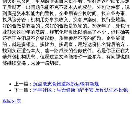
别欠好意义问，更别感觉条目太长不看，恰好是这些细节决定
了后期万一出问题你能不克不及本人的权益。外包这件事，说
到底是资本和能力的置换。企业用资金换时间、换专业办事、
换风险分管；机构用办事换收入、换客户案例、换行业堆集。
好的合做是双赢的，欠好的合做是双输的。2026年了，外包行
业颠末这些年的洗牌，规范化程度比以前高了不少，但也确实
还存正在消息不合错误称、质量参差不齐的问题。企业能做
的，就是多领会、多比力、多调查，用好这份排名背后的方，
找到实正适合本人、能一路成长的合做伙伴。若是你正正在为
选外包机构忧愁，但愿这篇文章能给你一些参考。有问题也能
够继续交换，大师一路切磋。
上一篇：
沉点液态食物道散拆运输有新规
下一篇：
环宇社区：生命健康“药”平安 反诈认识不松弛
返回列表
关于我们
食品安全动态