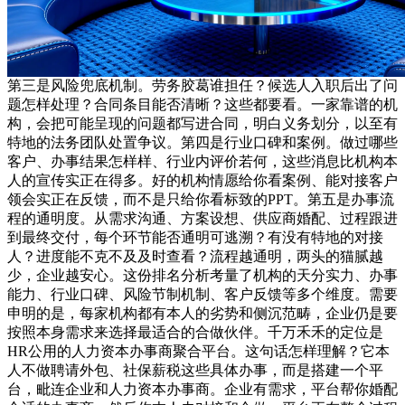
第三是风险兜底机制。劳务胶葛谁担任？候选人入职后出了问
题怎样处理？合同条目能否清晰？这些都要看。一家靠谱的机
构，会把可能呈现的问题都写进合同，明白义务划分，以至有
特地的法务团队处置争议。第四是行业口碑和案例。做过哪些
客户、办事结果怎样样、行业内评价若何，这些消息比机构本
人的宣传实正在得多。好的机构情愿给你看案例、能对接客户
领会实正在反馈，而不是只给你看标致的PPT。第五是办事流
程的通明度。从需求沟通、方案设想、供应商婚配、过程跟进
到最终交付，每个环节能否通明可逃溯？有没有特地的对接
人？进度能不克不及及时查看？流程越通明，两头的猫腻越
少，企业越安心。这份排名分析考量了机构的天分实力、办事
能力、行业口碑、风险节制机制、客户反馈等多个维度。需要
申明的是，每家机构都有本人的劣势和侧沉范畴，企业仍是要
按照本身需求来选择最适合的合做伙伴。千万禾禾的定位是
HR公用的人力资本办事商聚合平台。这句话怎样理解？它本
人不做聘请外包、社保薪税这些具体办事，而是搭建一个平
台，毗连企业和人力资本办事商。企业有需求，平台帮你婚配