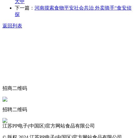
大中
下一篇：
河南摸索食物平安社会共治 外卖骑手“食安侦
探
返回列表
关于我们
食品安全动态
食品安全知识
联系我们
招商二维码
招聘二维码
江苏PP电子(中国区)官方网站食品有限公司
© 版权 2024 江苏PP电子(中国区)官方网站食品有限公司