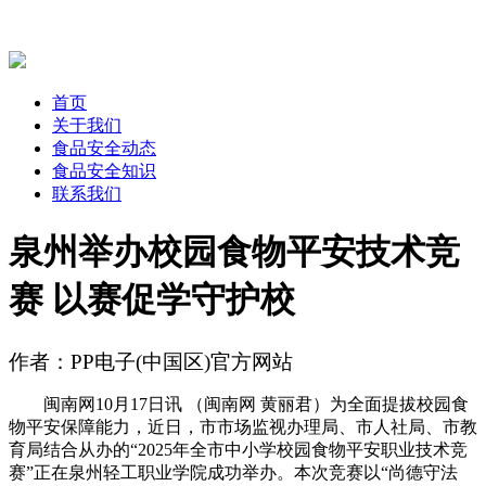
首页
关于我们
食品安全动态
食品安全知识
联系我们
泉州举办校园食物平安技术竞
赛 以赛促学守护校
作者：PP电子(中国区)官方网站
闽南网10月17日讯 （闽南网 黄丽君）为全面提拔校园食
物平安保障能力，近日，市市场监视办理局、市人社局、市教
育局结合从办的“2025年全市中小学校园食物平安职业技术竞
赛”正在泉州轻工职业学院成功举办。本次竞赛以“尚德守法