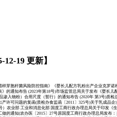
12-19 更新】
胞杆菌风险防控指南》《婴长儿配方乳粉出产企业克罗诺杆菌风险防
知布告 (2023年第18号)市场监管总局关于发布《婴长儿配方
品渗入物粉）合用尺度（暂行）的通知布告 (2020年 第3号)
许可问题的复函(质检办食监函〔2011〕325号)关于乳成品企业
57号）农业部 工业和消息化部 国度工商行政办理总局关于印发《生
做的通知(农办医〔2015〕27号原国度工商行政办理总局发