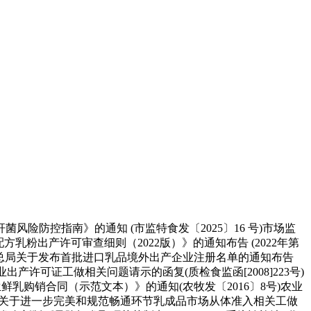
控指南》的通知 (市监特食发〔2025〕16 号)市场监
乳粉出产许可审查细则（2022版）》的通知布告 (2022年第
质检总局关于发布首批进口乳品境外出产企业注册名单的通知布告
出产许可证工做相关问题请示的函复(质检食监函[2008]223号)
鲜乳购销合同（示范文本）》的通知(农牧发〔2016〕8号)农业
布：关于进一步完美和规范畅通环节乳成品市场从体准入相关工做