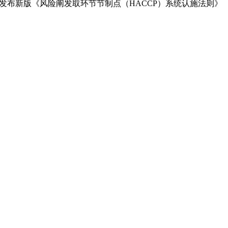
关于发布新版《风险阐发取环节节制点（HACCP）系统认施法则》