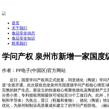
首页
关于我们
食品安全动态
食品安全知识
联系我们
学问产权 泉州市新增一家国度
作者：PP电子(中国区)官方网站
近日，国度学问产权局正式批复，同意德化（陶瓷）学问产权
道”全面开通。此次获批也使泉州市国度级学问产权核心增至3家
完整的财产生态。新设立的快速核心将聚焦德化县陶瓷财产立异
分类小类，专利授权周期最快可缩短至10个工做日内。此外，
制和半导体）为焦点，晋江（鞋服和食物）、德化（陶瓷）快
优化，为泉州制制业高质量成长建立了的学问产权防地。（融