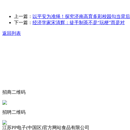
上一篇：
以平安为准绳！探究济南高育多彩校园勾当背后
下一篇：
经济学家宋清辉：徒手制茶不是“玩梗”而是对
返回列表
关于我们
食品安全动态
食品安全知识
联系我们
招商二维码
招聘二维码
江苏PP电子(中国区)官方网站食品有限公司