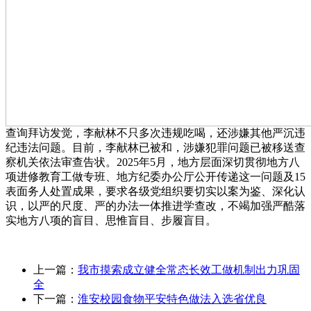
查询拜访发觉，李献林不只多次违规吃喝，还涉嫌其他严沉违
纪违法问题。目前，李献林已被和，涉嫌犯罪问题已被移送查
察机关依法审查告状。2025年5月，地方层面深切贯彻地方八
项进修教育工做专班、地方纪委办公厅公开传递这一问题及15
表面务人处置成果，要求各级党组织要切实以案为鉴、深化认
识，以严的尺度、严的办法一体推进学查改，不竭加强严酷落
实地方八项的盲目、思惟盲目、步履盲目。
上一篇：
我市摸索成立健全常态长效工做机制出力巩固
全
下一篇：
淮安校园食物平安特色做法入选省优良