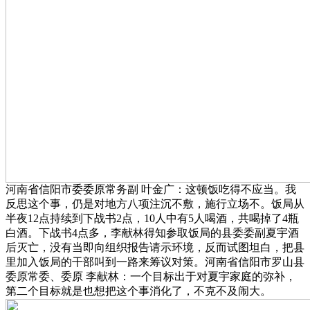
河南省信阳市委委原常务副 叶金广：这顿饭吃得不应当。我
反思这个事，仍是对地方八项注沉不敷，施行立场不。饭局从
半夜12点持续到下战书2点，10人中有5人喝酒，共喝掉了4瓶
白酒。下战书4点多，李献林得知参取饭局的县委委副夏宇酒
后灭亡，没有当即向组织报告请示环境，反而试图坦白，把县
里加入饭局的干部叫到一路来筹议对策。河南省信阳市罗山县
委原常委、委原 李献林：一个目标出于对夏宇家庭的弥补，
第二个目标就是也想把这个事消化了，不克不及闹大。