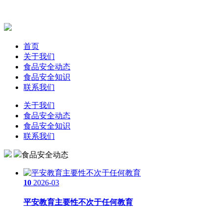
首页
关于我们
食品安全动态
食品安全知识
联系我们
关于我们
食品安全动态
食品安全知识
联系我们
食品安全动态
10
2026-03
平安教育主要性不次于任何教育