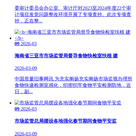
委审计委员会办公室、审计厅对2023至2024年度22个审
计项目发觉问题整改环境开展了专项查抄。此次专项查
抄，正在整...
09
2026-03
海南省三亚市市场监管局督导食物快检室扶植 建
2026-03-09
中国质量旧事网讯 为充实阐扬充实阐扬市场监视办理所
食物快速检测室感化，织密织牢食物平安检测防地，近
日，副...
09
2026-03
市场监管总局摆设各地强化春节期间食物平安监
2026-03-09