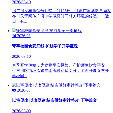
2026-03-10
据广河发布微信号动静，2月26日，甘肃广河县教育局发
布《关于网传广河中学做息时间相关环境的传递》：近
日，有...
10
2026-03
守牢校园食安底线 护航学子开学征程
2026-03-10
春季开学伊始，为食物平安风险、守护师生饮食平安，
七里河区市场监管局牵头联动多部分，全面开展春季开
学校园...
09
2026-03
以审促改 以改促建 结实做好审计整改“下半篇文
2026-03-09