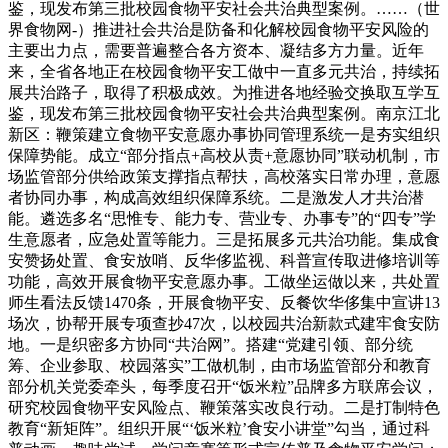
鉴，现发布第三批校园食物平安社会共治典型案例。……（世
界食物网-）推进社会共治是防备和化解校园食物平安风险的
主要出力点，需要普遍整合各方资本、凝结多方力量。近年
来，全省各地正在校园食物平安工做中一直多元共治，持续拓
展共治路子，取得了积极成效。为推进各地经验交换取互学互
鉴，现发布第三批校园食物平安社会共治典型案例。南京江北
新区：鞭策建立食物平安意愿办事协同管理系统一是夯实组织
保障势能。成立“部分指点+高校从责+意愿协同”联动机制，市
场监管部分供给政策支撑指点帮扶，高校落实日常办理，意愿
者协同办事，构成高效组织保障系统。二是激发人才共治潜
能。遴选多名“思惟专、能力专、营业专、办事专”的“四专”学
生意愿者，应急处置等能力。三是拓展多元共治功能。集成食
安赞扬处置、食安放哨、反华侈监视、科普宣传取进修培训等
功能，高效开展食物平安意愿办事。工做坐运做以来，共处置
师生看法反馈1470条，开展食物平安、反餐饮华侈集中宣讲13
场次，协帮开展专项查抄47次，以校园共治新款式建牢食安防
地。一是织密多方协同“共治网”。搭建“党建引领、部分统
筹、企业参取、校园落实”工做机制，由市场监管部分和教育
部分机关党委牵头，每季度召开“饭米粒”品牌多方联席会议，
研究校园食物平安风险点、鞭策落实改良行动。二是打制特色
教育“新矩阵”。组织开展“‘饭米粒’食安小讲堂”勾当，通过科