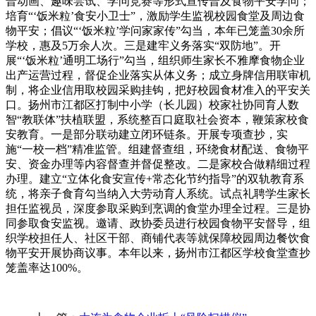
普动画、趣味尝试、学问竞赛等形式宣传普及食物平安学问；
培育“‘饭米粒’食安小卫士”，激励学生监视校园食堂及周边食
物平安；倡议“‘饭米粒’学问家家传”勾当，本年已笼盖30余所
学校，惠及5万余人次。三是建牢义务落实“双防地”。开
展“‘饭米粒’通明工场行”勾当，组织师生家长不雅摩食物企业
出产运营过程，督促企业落实从体义务；成立身牌信用联审机
制，将企业信用取校园采购挂钩，把好校园食材准入的平安关
口。扬州市江都区打制中小学（长儿园）校家社协同育人数
智“教联体”扶植联盟，系统整百口庭取社会资本，鞭策家校食
安教育。一是部分联动建立闭环链条。开展专项查抄，实
施“一校一档”精准监管。组建督查组，环绕食材配送、食物平
安、资金办理等内容督查并督促整改。二是家校合做精细过程
办理。建立“立体化食安宣传+常态化节约指导”的双轨教育系
统，将亲子食育勾当纳入大劳动育人系统。试点礼聘学生家长
担任监视员，深度参取采购到烹调的食堂办理全过程。三是协
同参取食安监视。邀请、政协委员进行校园食物平安督导，组
织学校担任人、社区干部、商铺代表等就保障校园周边餐饮食
物平安开展协商议事。本年以来，扬州市江都区学校食堂查抄
笼盖率达100%。