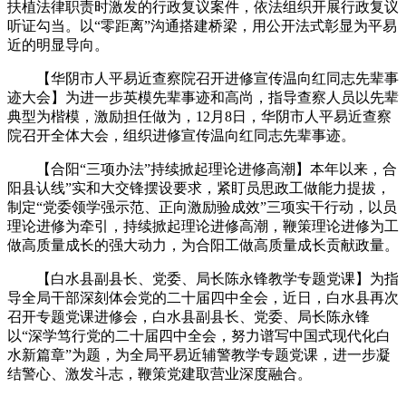
扶植法律职责时激发的行政复议案件，依法组织开展行政复议
听证勾当。以“零距离”沟通搭建桥梁，用公开法式彰显为平易
近的明显导向。
【华阴市人平易近查察院召开进修宣传温向红同志先辈事
迹大会】为进一步英模先辈事迹和高尚，指导查察人员以先辈
典型为楷模，激励担任做为，12月8日，华阴市人平易近查察
院召开全体大会，组织进修宣传温向红同志先辈事迹。
【合阳“三项办法”持续掀起理论进修高潮】本年以来，合
阳县认线”实和大交锋摆设要求，紧盯员思政工做能力提拔，
制定“党委领学强示范、正向激励验成效”三项实干行动，以员
理论进修为牵引，持续掀起理论进修高潮，鞭策理论进修为工
做高质量成长的强大动力，为合阳工做高质量成长贡献政量。
【白水县副县长、党委、局长陈永锋教学专题党课】为指
导全局干部深刻体会党的二十届四中全会，近日，白水县再次
召开专题党课进修会，白水县副县长、党委、局长陈永锋
以“深学笃行党的二十届四中全会，努力谱写中国式现代化白
水新篇章”为题，为全局平易近辅警教学专题党课，进一步凝
结警心、激发斗志，鞭策党建取营业深度融合。