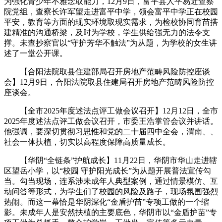
为强化青少年不雅念取能力，12月9日，富平县人平易近查察
院党组，查察长许军望走进富平中学，领会富平中学正在校园
平安，教育等方面的现实环境取现实需求，为检校协同育苗搭
建精准的沟通桥梁，及时为学校，学生供给强无力的法令支
撑。未查抄察官以“守护芳华不触法”为从题，为学校的女生讲
述了一堂公开课。
【合阳法院取县住建部局召开房地产范畴风险防控座谈
会】12月9日，合阳法院取县住建局召开房地产范畴风险防控
座谈会。
【全市2025年度述法点评工做会议召开】12月12日，全市
2025年度述法点评工做会议召开，市委王浩掌管会议并讲话。
他强调，要深切贯彻习思惟和党的二十届四中全会，渭南、、
社会一体扶植，切实以高程度保障高质量成长。
【华阴“全链条”护航成长】11月22日，华阴市华山走进辖
区望岳小学，以“校园 守护阳光成长”为从题开展普法宣传勾
当。勾当现场，连系涉未成年人典型案例，通过情景模仿、互
动问答等形式，为学生们了校园的风险及路子，现场氛围强烈
热闹。而这一幕恰是华阴深化“金盾护苗”专项工做的一个缩
影。未成年人是安然扶植的主要底色，华阴市以“金盾护苗”专