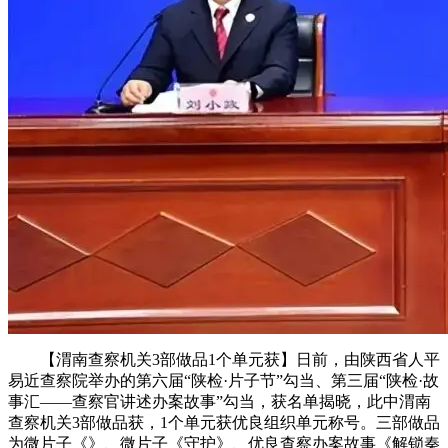
【渭南查察机关3部做品1个单元获】日前，由陕西省人平
易近查察院举办的第六届“陕检·片子节”勾当、第三届“陕检·故
事汇——查察官讲述办案故事”勾当，获名单揭晓，此中渭南
查察机关3部做品获，1个单元获优良组织单元称号。三部做品
为微片子《》、微片子《守护》、优良查察办案故事《解锁秦