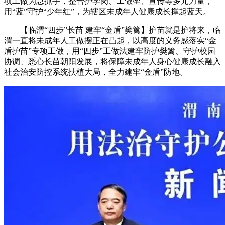
项工做为总抓手，整合护学岗、工做坐、宣传等多元力量，
用“蓝”守护“少年红”，为辖区未成年人健康成长撑起蓝天。
【临渭“四步”长苗 建牢“金盾”樊篱】护苗就是护将来，临
渭一直将未成年人工做摆正在凸起，以高度的义务感落实“金
盾护苗”专项工做，用“四步”工做法建牢防护樊篱、守护校园
协调、悉心长苗朝阳发展，将保障未成年人身心健康成长融入
社会治安防控系统扶植大局，全力建牢“金盾”防地。