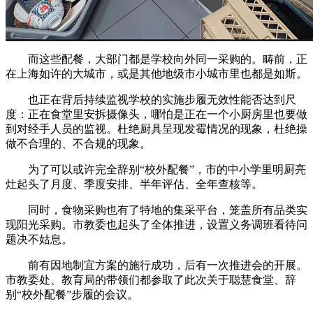
而这些配餐，大部门都是学校向外同一采购的。畴前，正
在上海如许的大城市，或是其他地级市小城市里也都是如斯。
也正在背后持续监视学校的实施步履无效性能否达到尺
度：正在食堂里安拆摄像头，哪怕是正在一个小厨房里也要做
到对经手人员的监视。杜绝厨具呈现发霉情况的现象，杜绝操
做不合理的、不合规的现象。
为了可以或许完全辞别“校外配餐”，市的中小学里明厨亮
灶起头了月度、季度安排、半年评估、全年查核等。
同时，食物采购也有了特地的集采平台，笼盖所有品类实
现阳光采购。市教委也起头了全体推进，设置义务调班看待问
题决不姑息。
前有因地制宜方案的施行成功，后有一次推进会的开展。
市教委处、教育局的带领们都参取了此次关于聪慧食堂、辞
别“校外配餐”步履的会议。