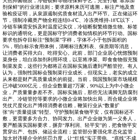
天然抑菌物质，冷链锁鲜等物理保鲜手艺，完全打破“靠添加
剂保鲜”的行业潜法则；要求原料来历可逃溯，标注产地及查
验检疫证明，从泉源遏制劣质食材流入出产环节。正在储运环
节，强制冷藏类产物全程连结0-4℃、冷冻类维持-18℃以下，
冷链车辆需安拆及时温度记实仪，冷链断裂繁殖微生物。标签
标识的通明化，更是国标守护消费者知情权的环节行动。国标
要求包拆夺目标注“预制菜”字样，字体不小于包拆面积的
5%，明白标示食用体例，清晰标注配料表、保质期等消息，
让消费者买得大白、吃得安心。此前，部门企业居心恍惚预制
菜身份，坦白添加剂利用环境，以至将净菜、即食食物假充预
制菜发卖，这些行为都将正在国标实施后遭到严酷管控。有人
认为，强制性国标会预制菜行业成长，但现实上，老实的成立
从来都是财产高质量成长的前提。当前，我国预制菜市场规模
已冲破5000亿元，但企业数量超7万家，90%以上为中小微企
业，产质量量参差不齐。国标实施后，那些无法满脚无防腐剂
出产、冷链管控等要求的小微企业将加快出局，而合规企业将
凭仗尺度化出产博得消费者信赖，鞭策行业从“数量扩
张”向“质量提拔”转型。守护预制菜食物平安，仅有国标还不
敷，更需要多方合力、协同发力。出产企业做为第一义务人，
要严酷落实国标要求，摒弃“厚利润、轻平安”的，把食物平安
贯穿出产、包拆、储运全流程；监管部分要强化常态化监管，
加大对违规企业的惩罚力度，让“红线”实正带电、“底线”不成