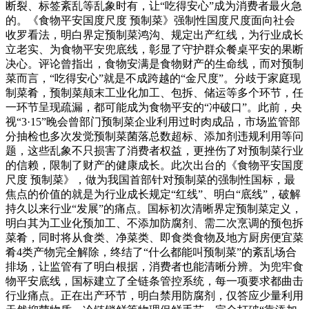
断裂、标签紊乱等乱象时有，让“吃得安心”成为消费者最火急
的。《食物平安国度尺度 预制菜》强制性国度尺度面向社会
收罗看法，明白界定预制菜鸿沟、规定出产红线，为行业成长
立老实、为食物平安兜底线，彰显了守护群众餐桌平安的果断
决心。评论曾指出，食物安满是食物财产的生命线，而对预制
菜而言，“吃得安心”就是不成跨越的“金尺度”。分歧于家庭现
制菜肴，预制菜颠末工业化加工、包拆、储运等多个环节，任
一环节呈现疏漏，都可能成为食物平安的“冲破口”。此前，央
视“3·15”晚会曾部门预制菜企业利用过时肉成品，市场监管部
分抽检也多次发觉预制菜菌落总数超标、添加剂违规利用等问
题，这些乱象不只损害了消费者权益，更挫伤了对预制菜行业
的信赖，限制了财产的健康成长。此次出台的《食物平安国度
尺度 预制菜》，做为我国首部针对预制菜的强制性国标，最
焦点的价值的就是为行业成长规定“红线”、明白“底线”，破解
持久以来行业“发展”的痛点。国标初次清晰界定预制菜定义，
明白其为工业化预加工、不添加防腐剂、需二次烹调的预包拆
菜肴，同时将从食类、净菜类、即食类食物及地方厨房便宜菜
肴4类产物完全解除，终结了“什么都能叫预制菜”的紊乱场合
排场，让监管有了明白根据，消费者也能清晰分辨。为兜牢食
物平安底线，国标建立了全链条管控系统，每一项要求都曲击
行业痛点。正在出产环节，明白禁用防腐剂，仅答应少量利用