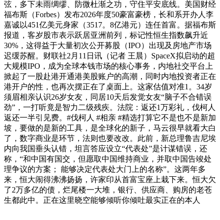
弦，多下未雨绸缪、防微杜渐之功，守住平安底线。美国财经
福布斯（Forbes）发布2026年度50豪富豪榜，长和系开办人李
嘉诚以451亿美元身家（3517。8亿港元）连任首富。据福布斯
报道，客岁股市表示跃居亚洲前列，标记性恒生指数飙升近
30%，这得益于大量初次公开募股（IPO）出现及房地产市场
迟缓苏醒。财联社2月11日讯（记者 王晨）SpaceX拟启动的超
大规模IPO，成为全球本钱市场的核心事务，内地社交平台上
掀起了一股赴港开通港美股账户的高潮，同时内地投资者正在
港开户的性，也再次摆正在了桌面上。这家估值对准1。34岁
须眉相亲认识26岁女友，同居10天后发觉女友“脑子不合错误
劲”，一打听竟是智力二级残疾。法院：返还1万彩礼，伐柯人
返还一半引见费。#伐柯人 #相亲 #精选打算它不是也不是新加
坡，要做的是新的工具，是全球化的新子，马云很早就看大白
了，数字商业是环节，法则也要改改。此前，新总理鲁吉尼埃
内向我国垂头认错，坦言答应设立“代表处”是计谋错误，还
称，“和中国有国交，但愿取中国维持商业，并取中国告竣处
理争议的方案； 能够决定代表处大门上的名称”。这两年多
来，恒大闹得沸沸扬扬，许家印从首富宝座上栽下来。恒大欠
了2万多亿的债，烂尾楼一大堆，银行、供应商、购房的老苍
生都此中。正在这里晓空能够倾听你倾吐最实正在的本人