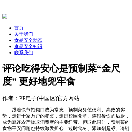
首页
关于我们
食品安全动态
食品安全知识
联系我们
评论吃得安心是预制菜“金尺
度” 更好地兜牢食
作者：PP电子(中国区)官方网站
跟着快节拍糊口成为常态，预制菜凭仗便利、高效的劣
势，走进千家万户的餐桌，走进校园食堂、连锁餐饮的后厨，
成为毗连农产物取消费者的主要纽带。但取此同时，预制菜的
食物平安问题也持续激发担心：过时食材、添加剂超标、冷链