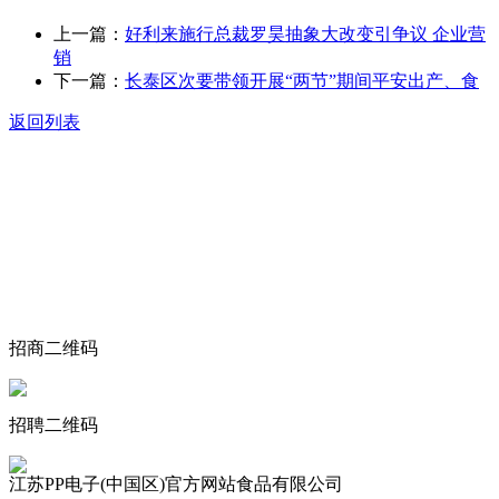
上一篇：
好利来施行总裁罗昊抽象大改变引争议 企业营
销
下一篇：
长泰区次要带领开展“两节”期间平安出产、食
返回列表
关于我们
食品安全动态
食品安全知识
联系我们
招商二维码
招聘二维码
江苏PP电子(中国区)官方网站食品有限公司