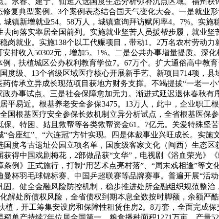
点。永春、建宁、仙逛入选国度生态分析弥补沉点区域。福州获评
态修复典型案例。3个案例表态结合国天气变化大会。一是就业
城镇新增就业54。58万人，城镇查询拜访赋闲率4。7%。实
生去向落实率居全国前列。实施就业坚苦人员援帮步履，就业坚苦人
稳岗就业。实施138个以工代赈项目，带动1。2万名农村劳动
可安排收入50302元，增加5。1%。二是公共办事增量提质。
体例，扶植城区公办权利教育学位7。67万个。扩大通俗高中教育
度级、13个省级区域医疗核心开展新手艺、新项目714项，县域医
医药传承立异成长现范项目获地方财务支撑。不竭提拔“一老一小”
”家政办事试点。三是社会保障愈加无力。渐进式延迟退休春秋有
居平易近。根基养老安全参保3475。13万人，此中，企业职工根
选全国根基医疗安全参保长效机制立异分析试点，全省根基医保参保
保、特困、姑且救帮等各类救帮资金61。7亿元。关爱特殊坚
“合座红”、“六连冠”方针实现。四是体裁事业兴旺成长。实施文
选国度考古遗址公园立项名单，国度级客家文化（闽西）生态区获
届获得中国戏剧梅花，2部做品获“文华”，电视剧《浴血荣光》
条例》正式施行，打制“用艺术点亮村落”、“周末戏相逢”等文
迪曼杯羽毛球锦标赛、中国乒超联赛等品牌赛事。普遍开展“活动
巩固。健全金融风险防控机制，稳步推进处所金融组织规范整治，
备化解处所债权风险，全省债权到期本息全数按时脚额，余额严酷
项目扶植，开工筹集安设房和保障性租赁住房2。8万套，全面完
早稻单产持续7年位居全国第一，粮食播种面积1271万亩、产量