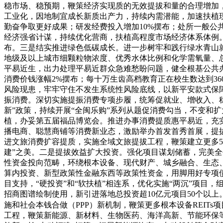
稳市场、稳预期，鞭策经济实现质的无效提拔和量的合理增加
工业化，因地制宜成长新质出产力，持续内需潜能，加速扶植
勤奋争取更好成果；研发经费投入增加10%摆布；处所一般公
经济强省计谋，持续优化营商，扶植高程度市场经济体系体例
布。三是结实推进绿色低碳成长。进一步树牢和践行绿水青山
地级及以上城市细颗粒物浓度、优秀水体比例和化学需氧量、
平易近生，出力处理平易近群众急难愁盼问题，健全根基公共
消费价钱涨幅2%摆布；每十万生齿高档教育正在校生数达到36
风险现患，牢牢守住不发生系统性风险底线，以新平安款式保障
振消费。深切实施提振消费专项步履，统筹促就业、增收入、
新”政策，持续开展“全闽乐购”系列从题促消费勾当，不变和
植，办妥第五届福品博览会。推进办事消费提质惠平易近，充
播电商、聪慧商铺等消费新业态，激励举办首发首秀首展，提
进文旅消费扩容提质，实施全域文旅提拔工程，鞭策建立更多5
建”之美。二是提拔效益扩大投资。强化项目谋划储蓄，完美全
性资金投向范畴，环绕根本设备、现代财产、城乡融合、生态
算内投资、新型政策性金融东西等政策性资金，用脚用好专项
目支持，“硬投资”和“软扶植”相连系，优化实施“两沉”项目
招商图谱绘制使用，新引进落地总投资超10亿元项目50个以
施和社会本钱合做（PPP）新机制，鞭策更多根本设备REIT
工程，鞭策新能源、新材料、生物医药、海洋高新、节能环保