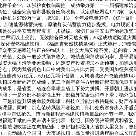
体化种子企业。加强粮食收储调控，成功举办第二十一届福建粮洽
位。健全完美省市县粮食应急收集，认定供应网点1727家、
机达9789万千瓦、增加9。1%，全年发电量3747。8亿千瓦
4%。加速能源储蓄扶植，原油煤炭储蓄能力稳步提拔。电力现货
四是公共平安管理程度进一步提拔。深切开展平安出产治标攻坚三
没有发生严沉以上变乱。无效防备应对天然灾祸，26起成功避险避
度。持续深化安然福建扶植，《福建省安然扶植条例》正式施行，冲
众平安感率连结正在99%以上，社会大局安靖不变。总的看，2
产总值、处所一般公共预算收入、城镇查询拜访赋闲率、居平易
投资大幅下滑等要素影响，固定资产投资增加不及预期，扣除房地
百分点；因为我省货色出口中对美出口占比力高，受美国加征关税
总值连跨5万亿元、6万亿元两个台阶，人均地域出产总值跨越1
扶植取得新的严沉成绩，第二个百年奋斗方针新征程实现优良开
的成果，是省委、省连合率领全省上下努力拼搏、开辟朝上进步
挑和：一是外部不确定性上升，部额外贸企业订单下滑，稳外贸
。三是转型升级使命较为艰难，科技立异能力有待提拔，财产布
新课题。同时，沉点范畴风险不容轻忽，部门处所财务出入矛盾
代化扶植中奋怯抢先、谱写新征程新福建扶植新篇章的环节一年。
对福建工做的主要讲话主要批示，按照、国务院决策摆设和省委
把提质增效摆正在愈加凸起，更好担起经济大省挑大梁义务，更
力，自动融入全国同一大市场扶植，高质量推进两岸融合成长现