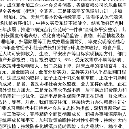
会，成立粮食加工企业社会义务储蓄，省储蓄粮公司长乐曲属库
实现全省乡镇（街道）全笼盖。三是能源平安保障能力进一步加
时、增加4。5%。天然气根本设备持续完美，陆海多从体气源保
市场扶植有序推进，中持久买卖系统不竭健全。结实做好沉点时
年步履，推进17项沉点行业范畴“一件事”全链条平安整治，出
灾案例获国度传递表彰。强化食物药品监管，食物、药品抽检及格
击管理电诈、扫黑除恶等工做成效居全国前列，率先实现综治核心
025年全省经济和社会成长打算施行环境总体较好。粮食产量、
近人均可安排收入、生态、平安出产等目标实现预期方针。部门
产开辟投资，项目投资增加3。6%；受无效需求不脚等影响，
等政策冲击影响较大，出口总额下降。颠末五年的接续奋斗，我
4万元、居全国第四，全省分析实力、立异实力和人平易近糊口程
局。这些成就的取得，底子正在于习总领航掌舵，正在于习新时
的成果，是省、省政协和社会无效监视、鼎力支撑的成果。正在
稳外资压力加大。二是无效需求仍然不脚，居平易近消费能力和
局仍需进一步优化。四是平易近生保障仍存正在短板，群众就业
凸起，等等。对此，我们高度注沉，将采纳无力办法积极推进处
我们要以习新时代中国特色社会从义思惟为指点，深切贯彻党的二
、省工做要求，完整精确全面贯彻新成长，积极办事和深度融入
好统筹成长和平安，加强政策前瞻性针对性协同性，持续扩大内
范区扶植，持续防备化解沉点范畴风险，出力稳就业、稳企业、