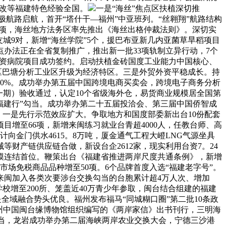
林改等福建特色经验全国。
一是“海丝”焦点区扶植深切推
北极航路启航，首开“塔什干—福州”中亚班列。“丝翱翔”航路结构
26项，海丝地方法务区率先推出《海丝出格仲裁法则》。深切实
城9对，新增“海丝学院”5个，援巴布亚新几内亚菌草旱稻项目
办法正在全省复制推广，推出新一批33项轨制立异行动，7个
独资病院项目成功签约。启动扶植金砖国度工业能力中国核心、
区巴塘分析工业区升级为经济特区。三是外贸外资平稳成长。持
%、20%。成功举办第五届中国跨境电商买卖会，跨境电子商务分析
一期）验收通过，认定10个省级海外仓，易货商业规模居全国第
福建行”勾当。成功举办第二十五届投洽会、第三届中国侨智成
。一是先行示范效应扩大。争取地方和国度部委新出台10份配套
增至66项，新增来闽练习就业台青超4000人，任教台师、高
向金门供水4615。8万吨，厦金通气工程大嶝LNG气源坐具
财产链供应链合做，新设台企2612家，现实利用台资7。24
规模连结首位。鞭策出台《福建省推进两岸尺度共通条例》，新增
市场免税商品品种增至50项。6个品牌首度入选“福建老字号”。
来闽加入各类次要涉台交换勾当的台胞累计超4万人次、增加
校增至200所、笼盖近40万青少年参取，闽台结合组建的福建
是全域融合势头优良。福州发布福马“同城糊口圈”第二批10条政
州中国闽台缘博物馆组织编写的《两岸家信》出书刊行，三明海
勾当，龙岩成功举办第二届海峡两岸农业交换大会，宁德三沙港