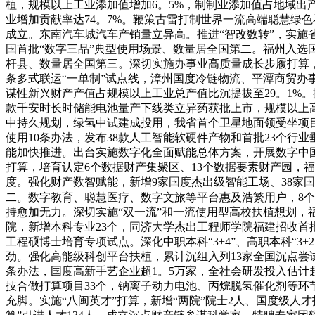
植，规模以上工业添加值增加6。5%，制制业添加值占地域出
业增加贡献率达74。7%。鞭策古雷打制世界一流高端聪慧绿
成立。东南汽车城汽车产销量立异高。推进“智改数转”，实施省沉
国首批“数字三品”典型使用场景、数量居全国第二。福州入选
杆县、数量居全国第三。深切实施办事业高质量成长步履打算，
条多式联运“一单制”试点线，漳州国度冷链物流、平潭商贸办
谋性新兴财产产值占规模以上工业总产值比沉提拔至29。1%
款千安时长时储能电池量产下线类立异药获批上市，规模以上高
中持久规划，绿氢中试建成投用，我省首个卫星地面领受坐项目
使用10条办法，发布38款人工智能软硬件产物和首批23个行
能加快推进。出台实施数字化全面赋能总体方案，开展数字中国
打算，培育认定6个数据财产集聚区、13个数据要素财产园，
度。强化财产数智赋能，新增9家国度杰出级智能工场、38家国
二。数字教育、聪慧医疗、数字文旅等平台惠及浩繁用户，8个
持愈加无力。深切实施“双一流”和一流使用型高校扶植想划
院，新增本科专业23个，同济大学杰出工程师学院福建招收首
工程硕博士培育专项试点。深化中职本科“3+4”、高职本科“3
劲。强化高能级科创平台扶植，累计沉组入列13家全国沉点尝
条办法，国度高新手艺企业超1。5万家，全社会研发投入估计超
技合做打算项目33个，钠离子动力电池、丙烷脱氢催化剂等环
充脚。实施“八闽英才”打算，新增“两院”院士2人、国度级人才