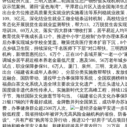
评估处所尺度。三明入选第二轮国度生态产物价值实现机制试
议示范案例。莆田“蓝色海湾”、平潭君山片区入选全国海洋生
出台全方位推进高质量充实就业的实施看法等系列稳就业政策，
109。3亿元。深化结业生就业工做全链条运转机制，高校结业
常态化开展脱贫生齿就业监测帮扶，帮力13。2万脱贫生齿实现
培训28。69万人次。落实“四大群体”增收打算，居平易近人均
教育优良平衡成长县12个。推进中小学“总校制”办学办理体系
后办事实现城乡学校全笼盖。鞭策优良医疗资本扩容下沉，8个国
点乡镇卫生院，持续深化“千名医师下下层”对口帮扶。三明西
机构，新增普惠托位5。6万个，正在10个县域开展“一老一小
调城乡居平易近根本养老金最低尺度，惠及586。56万老年城乡
试点，职业保障参保91。6万人。厦门、泉州、三明、龙岩入
出台《福建省未成年人条例》。分层分类实施救帮帮扶，发放低
近融合、国防带动、退役甲士办事保障等系统，全国双拥榜样城
福鼎白茶文化系统入选全球主要农业文化遗产，壳丘头遗址入
国度级非遗代表性传承人。实施新时代文艺高峰工程，持续12
子节、海丝国际文化旅逛节等勾当。《福建省公共文化办事保障
21银17铜的汗青最好成就、金牌数并列全国第五，成功举办苏
费，办事健身群众超2500万人次。
一是经济金融平安进一步
较低程度，我省持续6年被评为无高风险金融机构的省份。防
设”、“共有产权”购房等立异行动，推进32个“好房子”试点
耕地和粮食平安义务制，新建和提拔高尺度农田71。21万亩，