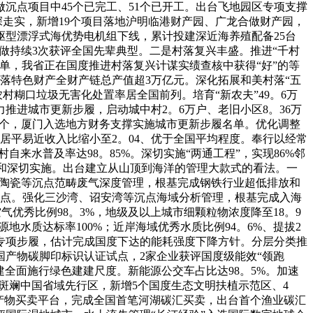
沉点项目中45个已完工、51个已开工。出台飞地园区专项支撑
深走实，新增19个项目落地沪明临港财产园、广龙合做财产园，
驱型漂浮式海优势电机组下线，累计投建深近海养殖配备25台
做持续3次获评全国先辈典型。二是村落复兴丰盛。推进“千村
名单，我省正在国度推进村落复兴计谋实绩查核中获得“好”的等
落特色财产全财产链总产值超3万亿元。深化拓展和美村落“五
村糊口垃圾无害化处置率居全国前列。培育“新农夫”49。6万
推进城市更新步履，启动城中村2。6万户、老旧小区8。36万
2。4万个，厦门入选地方财务支撑实施城市更新步履名单。优化调整
居平易近收入比缩小至2。04、优于全国平均程度。奉行以经常
自来水普及率达98。85%。深切实施“两通工程”，实现86%邻
坚和深切实施。出台建立从山顶到海洋的管理大款式的看法。一
、陶瓷等沉点范畴废气深度管理，根基完成钢铁行业超低排放和
分点。强化三沙湾、诏安湾等沉点海域分析管理，根基完成入海
气优秀比例98。3%，地级及以上城市细颗粒物浓度降至18。9
地水质达标率100%；近岸海域优秀水质比例94。6%、提拔2
专项步履，估计完成国度下达的能耗强度下降方针。分层分类推
国产物碳脚印标识认证试点，2家企业获评国度级能效“领跑
建全面施行绿色建建尺度。新能源公交车占比达98。5%。加速
斑斓中国省域先行区，新增5个国度生态文明扶植示范区、4
态产物买卖平台，完成全国首笔河湖碳汇买卖，出台首个渔业碳汇