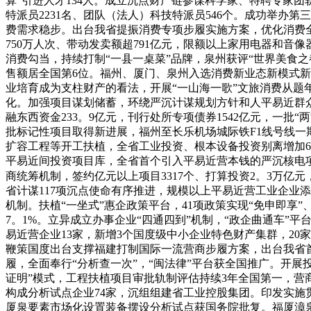
算”引进人才134人。成立沉点财产链参谋科学家、特聘专家团
特派员2231名、团队（法人）科技特派员546个。成功举办
费需求稳步。出台我省提振消费专项步履实施方案，优化消费
750万人次、带动发卖额超791亿元，限额以上家用电器和音像器
消费勾当，持续打制“一县一桌菜”品牌，泉州获评“世界美食
售额居全国第6位。福州、厦门、泉州入选消费新业态新模式新
业培育成为支柱财产的看法，开展“一山海一歌”文旅消费从题年
化。加强项目谋划储蓄，环绕严沉计谋规划方针和人平易近群众
融东西资金233。9亿元，刊行处所专项债券1542亿元，一批
批标记性项目取得新进展，福州至长乐机场城际铁F1线号线一
扩容工程等开工扶植，全省工业投资、根本设备投资别离增加6。
平易近间投资项目库，全省首个引入平易近营本钱的严沉核电项
商统筹机制，签约亿元以上项目3317个、打算投资2。3万亿元
省计谋117项沉点使命有序推进，规模以上平易近营工业企业
机制。扶植“一坐式”惠企政策平台，41项政策实现“免申即享
7。1%。立异成立办事企业“四通四到”机制，“政企曲通车”
易近营企业13家，新增3个国度级中小企业特色财产集群，20
鞭策国度出台支撑福建打制国际一流营商步履方案，出台我省首
履，全面奉行“分析查一次”，“闽法律”平台获全国推广。开展
证明”模式，工程扶植项目审批轨制评估持续3年全国第一，营商
构成分析试点企业74家，沉组组建省工业控股集团。印发实施
厦泉要素市场化设置装备摆设分析试点获国务院批复。福厦漳泉