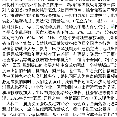
稻制种面积持续8年位居全国第一，新增4家国度级育繁推一
列入全国首批绿色储粮手艺集成使用示范点，粮食储蓄达汗青高
强。推进严沉能源根本设备扶植，一批电力项目建成投产，电力拆
供款式逐渐构成，天然气消费量达74。6亿立方米、增加8。
段能源保供工做，完成送峰度夏、送峰度冬电力保供使命。
产平安变乱起数、灭亡人数别离下降15。2%、13。3%，
率别离为99。62%、99。71%，食物平安评断查核获国
省市县乡全笼盖，安然扶植工做绩效持续位居全国优良行列，群
城镇新增就业人数、教育、医疗等预期方针超额完成，地域出
目标完成环境取年度方针存正在差距，别离是：受房地产开辟
社会消费品零售总额增速低于年度方针，但高于全国0。7个
省“十四五”规划提出的次要方针使命成功完成，全省地域出产
度跃上新的台阶，机制活、财产优、苍生富、生态美的新福建
代中国特色社会从义思惟科学，是以习同志为焦点的顽强带领
必定成就的同时，我们也认识到，我省成长还面对不少问题和
消费志愿不强，中小微企业、保守制制企业出产运营较为坚苦
和增收难度加大，生齿布局变化给经济成长、社会管理等提出
理。2026年是“十五五”开局之年，也是福建正在中国式现
十大和二十届历次全会以及地方经济工做会议，全面落练习总
新成长款式，全方位鞭策高质量成长，稳中求进工做总基调，
需、优化供给，做优增量、盘活存量，因地制宜成长新质出产