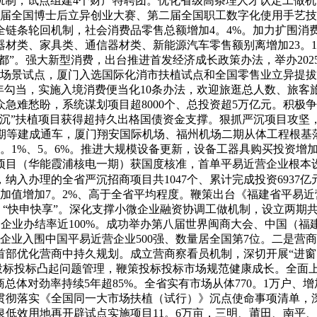
轨制，试点组建4个财产特聘团。优化省级高条理人才认定工做机
第三届全国博士后立异创业大赛、第二届全国职工数字化使用手艺技术
全链条轮回机制，社会消费品零售总额增加4。4%。加力扩围消
材类、家具类、通信器材类、新能源汽车零售额别离增加23。1%、1
之都”。强大新型消费，出台推进首发经济成长政策办法，举办20
场景试点，厦门入选国际化消市扶植试点和全国零售业立异提拔
勾当，实施入境消费便当化10条办法，欢迎旅逛总人数、旅客旅逛
急难愁盼，系统谋划项目超8000个、总投资超5万亿元。积极争
“两沉”扶植项目获得超持久出格国债资金支撑。狠抓严沉项目攻坚，
期等建成通车，厦门翔安国际机场、福州机场二期从体工程根基
1%、5。6%。推进大规模设备更新，设备工器具购买投资增加
目（华能霞浦核电一期）获国度核准，首单平易近营企业根本设备
，纳入办理的全省严沉招商项目共1047个、累计完成投资6937亿
添加值增加7。2%、高于全省平均程度。鞭策出台《福建省平易
”、“快申快享”。深化支撑小微企业融资协调工做机制，设立两期
平台企业办结率近100%。成功举办第八届世界闽商大会、中国（
家企业入围中国平易近营企业500强、数量居全国第7位。二是营
部优化营商中持久规划。成立营商察看员机制，深切开展“进窗
投标投标凸起问题管理，鞭策投标投标市场规范健康成长。全面上线
总体对劲率持续5年超85%。全省实有市场从体770。1万户、
贯彻落实《全国同一大市场扶植（试行）》沉点使命事项清单，深
低效用地再开辟试点实施项目11。6万亩，三明、莆田、南平、