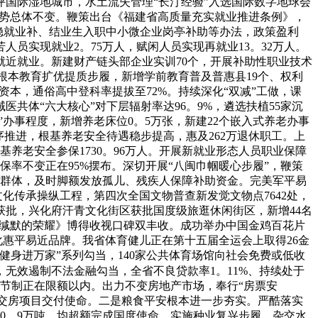
国际湿地城市，水土流失管理“长汀经验”入选国际数字地球会
形势总体不变。鞭策出台《福建省高质量充实就业推进条例》，
施稳就业补、结业生入职中小微企业岗亭补助等办法，政策盈利
员实现就业2。75万人，赋闲人员实现再就业13。32万人。
力就近就业。新建财产链头部企业实训70个，开展补助性职业技术
深化根本教育扩优提质步履，新增学前教育普及普惠县19个、权利
资本，通俗高中登科率提拔至72%。持续深化“双减”工做，课
共体“六大核心”对下层辐射率达96。9%，遴选扶植55家沉
办事程度，新增养老床位0。5万张，新建22个嵌入式养老办事
序推进，根基养老安全待遇稳步提高，惠及262万退休职工。上
基养老安全参保1730。96万人。开展新就业形态人员职业保障
率不变正在95%摆布。深切开展“八闽巾帼暖心步履”，鞭策
苦群体，及时脚额发放孤儿、残疾人保障补助资金。完美军平易
化传承操纵工程，第四次全国文物普查新发觉文物点7642处，
批，兴化府汗青文化街区获批国度级旅逛休闲街区，新增44名
《缄默的荣耀》博得收视口碑双丰收。成功举办中国金鸡百花片
化惠平易近品牌。我省体育健儿正在第十五届全运会上取得26金
健身进万家”系列勾当，140家公共体育场馆向社会免费或低收
无效遏制不法金融勾当，全省不良贷款率1。11%、持续处于
节制正在限额以内。出力不变房地产市场，奉行“房票安
成保交房项目交付使命。二是粮食平安根本进一步夯实。严酷落实
520。9万吨，均超额完成国度使命。实施种业复兴步履，杂交水