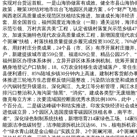
实现对台货运首航。一是山海协做富有成效。健全市县山海协做
政策，鞭策3对结对地市出台飞地园区共建方案，6个“财产飞
闽西老区高质量成长现范区扶植结实推进。加速成长海洋经济，
套、居全国首位，福州国度近海渔业（一期）通关运转，海洋出
示范引领、万村共富共美”工程，认定省级村落复兴示范乡镇47
次。加速实施特色现代农业高质量成长工程，新增国度现代农业
个斑斓”扶植，村落扶植质量提拔步履完成投资310亿元，76
名。用好村庄分类成果，24个县（市、区）有序开展村庄撤并
户，新建提拔城市道559公里、福道829公里、精品公园25个
福州新区办理体系体例，立异开辟区体系体例机制。统筹开展首
栖身地登记户口轨制，18。6万农业转移生齿进城落户，常住生齿
县便利通行、85%陆域乡镇30分钟内上高速。建制村客货邮
体推进三轮地方生态督察反馈问题整改，污染防治攻坚和成效查
小汽锅转型升级退出。深化闽江、九龙江等分析管理，闽江水质
排污口整治和入海沟渠“除黑”、“消劣”。建成各类型“无废细胞
微克每立方米；次要流域国控断面优秀水质比例100%，此中，
个百分点。二是碳达峰碳中和结实推进。印发实快经济社会成
进低碳立异，3个园区入选国度级零碳园区扶植名单，南平市、
者”。深化绿色制制系统扶植，新增培育214家绿色工场、14
能源洁净低碳转型，洁净能源拆机比沉达66。1%，核电拆机
个“绿水青山就是金山银山”实践立异、2个斑斓河湖、4个斑