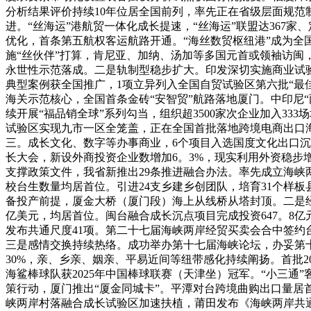
分析结果评价持续10年位居全国前列，率先正在省级层面规范
进。“丝海运”港航贸一体化成长提速，“丝海运”联盟达367家
优化，首条第五航权客运航路开通。“海丝数贸枢纽港”成为全
施“丝伙伴”打算，肯尼亚、加纳、汤加等多国元首或领袖访闽
永世性示范落成。二是轨制型稳步扩大。印发深切实施商业试验
典型案例获全国推广，1项立异列入全国自贸试验区第六批“最
海关示范核心，全国首条金砖“安智贸”航路落地厦门。中印尼
续开展“福品销全球”系列勾当，组织超3500家次企业加入33
试验区实现九市一区全笼盖，正在全国首批落地跨境电商出口海
三。成长文化、数字等办事商业，6个项目入选国度文化出口沉
长大会，新设外商投资企业数增加6。3%，现实利用外资稳步
支撑政策文件，我省新推出29条推进融合办法。率先成立海峡
校台生数量均居首位。引进24支乡建乡创团队，培育31个样板
备投产前提，厦金大桥（厦门段）海上从线桥从塔封顶。二是经
亿美元，均居首位。闽台融合成长沉点项目完成投资647。8
发布共通尺度41项。第二十七届海峡两岸经贸买卖会合中签约台
三是感情交换持续热络。成功举办第十七届海峡论坛，办妥第
30%，亲、乡亲、姻亲、平易近间等纽带感化持续阐扬。首批2
海鲨棒球队获2025年中国棒球联赛（天津坐）冠军。“小三通”
策行动，厦门推出“厦金同城卡”。平潭对台跨境曲购出口量
峡两岸村落融合成长试验区加速扶植，莆田发布《海峡两岸共通