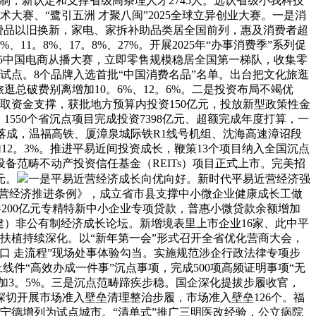
制，新认定和支撑省级高条理人才2745人。选认省级小我科技
大赛、“鹭引五洲 才聚八闽”2025全球立异创业大赛。一是消
费品以旧换新，家电、家拆补助品类居全国前列，惠及消费者超
1。8%、17。8%、27%。开展2025年“办事消费季”系列促
25中国电商从播大赛，立即零售规模稳居全国第一梯队，收集零
试点。8个品牌入选首批“中国消费名品”名单。出台把文化旅逛
总破费别离增加10。6%、12。6%。二是投资布局不竭优
取资金支撑，获批地方预算内投资150亿元，投放新型政策性金
1550个省沉点项目完成投资7398亿元、超额完成年度打算，一
落成，温福高铁、厦漳泉城际铁R1线号机组、沈海高速漳诏段
12。3%。推进平易近间投资成长，鞭策13个项目纳入全国沉点
范畴不动产投资信任基金（REITs）项目正式上市。完美招
元。
一是平易近营经济成长向优向好。新时代平易近营经济强
近营经济推进条例》，成立省市县支撑中小微企业健康成长工做
共200亿元专精特新中小企业专项贷款，普惠小微贷款余额增加
福建）非公有制经济成长论坛。新增境表里上市企业16家、此中平
商扶植持续深化。以“新年第一会”形式召开全省优化营商大会，
口 走流程”现场处事体验勾当。实施规范涉企行政法律专项步
件“高效办成一件事”沉点事项，完成500项高频证明事项“无
增加3。5%。三是沉点范畴蹄疾步稳。国企深化提拔步履收官，
切开展市场准入壁垒清理整治步履，市场准入壁垒126个。福
宁德增列为试点城市。“清单式”推广三明医改经验，公立病院