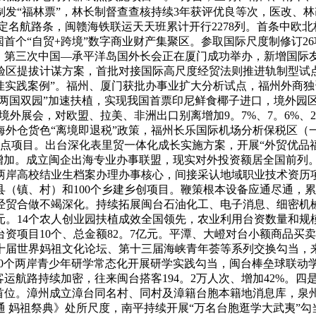
制发“福林票”，林长制督查查核持续3年获评优良等次，医改、
、定名航路条，闽赣海铁联运天天班累计开行2278列。首条中欧
国首个“自贸+跨境”数字商业财产集聚区。参取国际尺度制修订
，第三次中国—承平洋岛国外长会正在厦门成功举办，新增国际友
区提拔计谋方案，首批对接国际高尺度经贸法则推进轨制型试点
佳实践案例”。福州、厦门获批办事业扩大分析试点，福州外商
“两国双园”加速扶植，实现我国首票印尼鲜食椰子进口，境外园
3场境外展会，对欧盟、拉美、非洲出口别离增加9。7%、7。6
外仓货色“离境即退税”政策，福州长乐国际机场分析保税区（
点项目。出台深化表里贸一体化成长实施方案，开展“外贸优品
增加。成立闽企出海专业办事联盟，现实对外投资额居全国前列
两岸高校结业生档案办理办事核心，间接采认地域职业技术资历项目
县（镇、村）和100个乡建乡创项目。鞭策根本设备应通尽通，累计
贸合做不竭深化。持续拓展闽台石油化工、电子消息、细密机械等
亿元。14个农人创业园扶植成效全国领先，农业利用台资数量和
资项目10个、总金额82。7亿元。平潭、大嶝对台小额商品买卖
十届世界妈祖文化论坛、第十三届海峡青年荟等系列交换勾当，
0个两岸青少年研学常态化开展研学实践勾当，闽台棒垒球联动学
客运航路持续加密，往来闽台搭客194。2万人次、增加42%。四
居首位。漳州成立漳台同名村、同村及漳籍台胞本籍地消息库，泉
 妈祖祭典》处所尺度，南平持续开展“万名台胞逛学大武夷”