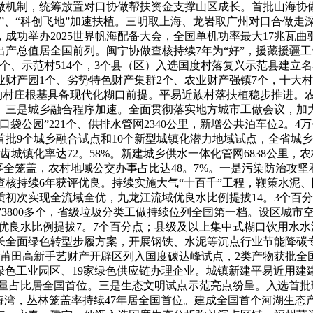
机制，统筹放置对口协做帮扶资金支撑山区成长。首批山海协做
地”、“科创飞地”加速扶植。三明取上海、龙岩取广州对口合做走
成功举办2025世界帆海配备大会，全国单机功率最大17兆瓦曲
产总值居全国前列。闽宁协做查核持续7年为“好”，援藏援疆工
个、示范村514个，3个县（区）入选国度村落复兴示范县建立
财产园1个、劣势特色财产集群2个、农业财产强镇7个，十大村
%的村庄根基具备现代化糊口前提。平易近族村落扶植稳步推进。农
。三是城乡融合程序加速。全面贯彻落实地方城市工做会议，加力
、“口袋公园”221个、供排水管网2340公里，新增公共泊车位
批9个城乡融合试点和10个新型城镇化潜力地域试点，全省城乡
城镇化率达72。58%。新建城乡供水一体化管网6838公里，农村
办事全笼盖，农村地域公交办事占比达48。7%。一是污染防治攻
核持续6年获评优良。持续实施大气“十百千”工程，鞭策水泥
初次实现全流域全优，九龙江流域优良水比例提拔14。3个百
”3800多个，省级垃圾分类工做持续位列全国第一档。设区城市空
优良水比例提拔7。7个百分点；县级及以上集中式糊口饮用水水源
长全面绿色转型步履方案，开展钢铁、水泥等沉点行业节能降碳
莆田高新手艺财产开辟区列入国度碳达峰试点，2类产物获批全
家绿色工业园区、19家绿色供应链办理企业。城镇新建平易近用建
容量占比居全国首位。三是生态文明试点示范亮点纷呈。入选首批
斓海湾，丛林笼盖率持续47年居全国首位。建成全国首个河湖生