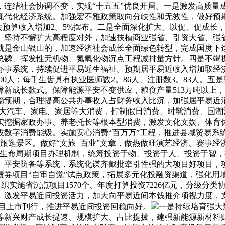
，连结社会协调不变，实现“十五五”优良开局。一是激发高质量
现代化经济系统。加强宏不雅政策取向分歧性和无效性，做好预
共预算收入增加2。5%摆布。二是全面深化扩大。以促、促成长
。坚持不懈扩大高程度对外，加速扶植商业强省、引资大省、强省
就是金山银山的，加速经济社会成长全面绿色转型，完成国度下
总磷、挥发性无机物、氮氧化物沉点工程减排量方针。四是不竭
办事系统，持续促进平易近生福祉。预期居平易近收入增加取经
00人；每千生齿具有执业医师数2。86人、注册数3。83人。
新成长款式。保障能源平安不变供应，粮食产量513万吨以上
稳预期，合理提高公共办事收入占财务收入比沉，加强居平易近消
扩大汽车、家电、家居等大消费，打制假日消费、时髦消费、国潮
实挖掘家政办事、养老托长等根本型消费，激发文化文娱、体育
拔数字消费能级。实施安心消费“百万万”工程，推进县域贸易系
旅逛景区。做好“文旅+百业”文章，做热做旺演艺经济、赛事经
生命周期项目办理机制，统筹投资于物、投资于人、投资于智，
、平安防备等系统，系统化谋齐截批牵引性强的大项目好项目，项
债券项目“自审自觉”试点政策，拓展多元化投融资渠道，强化用
，组织实施省沉点项目1570个、年度打算投资7226亿元，分级
上。激发平易近间投资活力，加大向平易近间本钱推介项视力度
s项目上市刊行，推进平易近间投资回稳向好。
一是持续培育强大
等新兴财产成长提速、规模扩大、占比提拔，建强新能源新材料