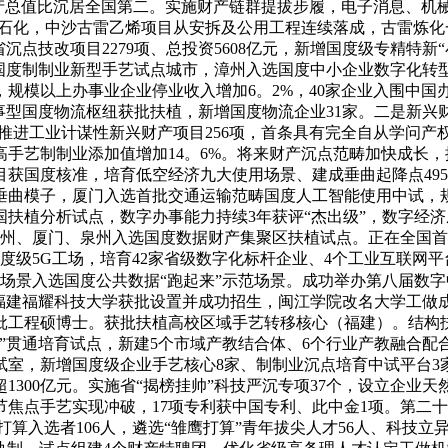
产总值比沉居全国第二。实施财产链群提拔步履，电子消息、机械
色石化，中沙古雷乙烯项目从安拆及公用工程连续落成，古雷炼
点技改项目2279项、总投资5608亿元，新增国度级专精特新“
国度制制业新型手艺试点城市，漳州入选国度中小企业数字化转
规模以上办事业企业停业收入增加6。2%，40家企业入围中国办
事型国度物流枢纽获批扶植，新增国度物流企业31家。二是新
。推进工业计谋性新兴财产项目256项，首条具有完全自从学问
手艺制制业添加值增加14。6%。将来财产沉点范畴加快成长，
获国度核准，培育低空经济九大使用场景、建成垂曲起降点495
业垂曲模子，厦门入选首批交通运输范畴国度人工智能使用中试，
扶植分析试点，数字办事能力持续3年获评“杰出级”，数字经
福州、厦门、泉州入选国度数据财产集聚区扶植试点。正在全国
度级5G工场，培育42家省级数字化标杆企业、4个工业互联网平
场景入选国度公共数据“跑起来”示范场景。成功举办第八届数字
，福建福耀科技大学获批设置并成功招生，闽江学院改名大学工做
批工程硕博士。获批扶植高校区域手艺转移核心（福建）。结构
+2”贯通培育试点，新建5个市域产教结合体、6个行业产教融合
试室，新增国度级企业手艺核心8家、制制业沉点培育中试平台3
1300亿元。实施省“揭榜挂帅”科技严沉专项37个，设立企业天
节焦点手艺实现冲破，17项专利获中国专利、此中金1项。第二十
打算入选者106人，遴选“雏鹰打算”青年拔尖人才56人、科技立