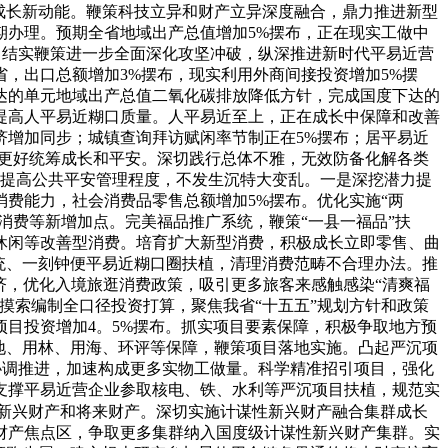
成长新动能。鞭策科技立异和财产立异深度融合，鼎力推进新型
期办理。预期全省地域出产总值增加5%摆布，正在现实工做中
，结实鞭策进一步全面深化攻坚冲破，纵深推进新时代平易近营
，出口总额增加3%摆布，现实利用外商间接投资增加5%摆
达的单元地域出产总值二氧化碳排放降低方针，完成国度下达的
提高人平易近糊口质量。人平易近至上，正在成长中保障和改善
济增加同步；城镇查询拜访赋闲率节制正在5%摆布；居平易近
五是更好统筹成长和平安。深切践行总体不雅，无效防备化解各类
，提高公共平安管理程度，不发生沉特大变乱。一是深挖潜力提
费能力，社会消费品零售总额增加5%摆布。优化实施“两
消费等新增加点。完美福品推广系统，鞭策“一县一福品”扶
休闲等改善型消费。培育扩大新型消费，积极成长立即零售、曲
统、一刻钟便平易近糊口圈扶植，清理消费范畴不合理办法。推
济，优化入境旅逛消费政策，吸引更多旅客来感触感染“清爽福
摸索编制全口径投资打算，聚焦我省“十五五”规划方针和政策
目投资增加4。5%摆布。抓实项目要素保障，积极争取地方预
地、用林、用海、环评等保障，鞭策项目落地实施。凸起严沉项
分类协调推进，加速构成更多实物工做量。科学精准招引项目，强化
，支撑平易近营企业参取核电、铁、水利等严沉项目扶植，规范实
新兴财产和将来财产。深切实施计谋性新兴财产融合集群成长
财产焦点区，争取更多集群纳入国度级计谋性新兴财产集群。实