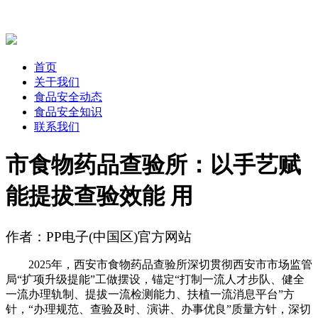
首页
关于我们
食品安全动态
食品安全知识
联系我们
市食物药品查验所：以手艺赋
能提拔查验效能 用
作者：PP电子(中国区)官方网站
2025年，西安市食物药品查验所深切贯彻西安市市场监管
局“扩项升级提能”工做摆设，锚定“打制一流人才步队、健全
一流办理轨制、提拔一流检测能力、扶植一流消息平台”方
针，“办理规范、查验及时、演讲、办事优良”质量方针，深切