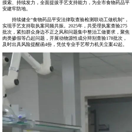
摸索、持续发力，全面提拔手艺支持能力，为全市食物药品平
安建牢防地。
持续健全“食物药品平安法律取查验检测联动工做机制”，
实现手艺支持取执案同频共振。2025年，共受理执案查验275
批次，紧扣群众身边不正之风和问题集中整治工做要求，聚焦
肉类掺假等凸起问题，开展动物源性成分辩别查验178批次，
及时出具风险提醒函4份，凭仗专业手艺帮力机关立案42起。