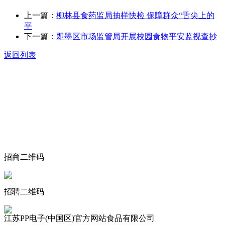
上一篇：
柳林县食药监局抽样快检 保障群众“舌尖上的
平
下一篇：
即墨区市场监管局开展校园食物平安监视查抄
返回列表
关于我们
食品安全动态
食品安全知识
联系我们
招商二维码
招聘二维码
江苏PP电子(中国区)官方网站食品有限公司