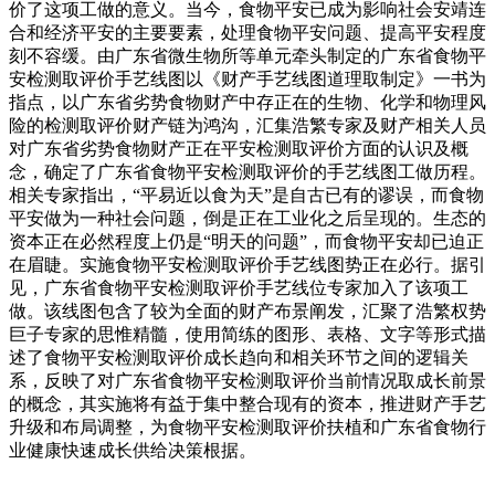
价了这项工做的意义。当今，食物平安已成为影响社会安靖连
合和经济平安的主要要素，处理食物平安问题、提高平安程度
刻不容缓。由广东省微生物所等单元牵头制定的广东省食物平
安检测取评价手艺线图以《财产手艺线图道理取制定》一书为
指点，以广东省劣势食物财产中存正在的生物、化学和物理风
险的检测取评价财产链为鸿沟，汇集浩繁专家及财产相关人员
对广东省劣势食物财产正在平安检测取评价方面的认识及概
念，确定了广东省食物平安检测取评价的手艺线图工做历程。
相关专家指出，“平易近以食为天”是自古已有的谬误，而食物
平安做为一种社会问题，倒是正在工业化之后呈现的。生态的
资本正在必然程度上仍是“明天的问题”，而食物平安却已迫正
在眉睫。实施食物平安检测取评价手艺线图势正在必行。据引
见，广东省食物平安检测取评价手艺线位专家加入了该项工
做。该线图包含了较为全面的财产布景阐发，汇聚了浩繁权势
巨子专家的思惟精髓，使用简练的图形、表格、文字等形式描
述了食物平安检测取评价成长趋向和相关环节之间的逻辑关
系，反映了对广东省食物平安检测取评价当前情况取成长前景
的概念，其实施将有益于集中整合现有的资本，推进财产手艺
升级和布局调整，为食物平安检测取评价扶植和广东省食物行
业健康快速成长供给决策根据。